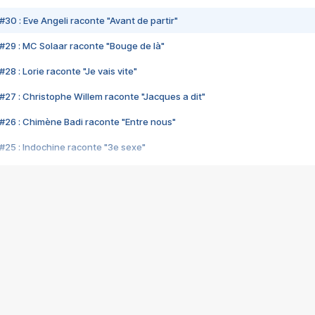
#30 : Eve Angeli raconte "Avant de partir"
#29 : MC Solaar raconte "Bouge de là"
28 : Lorie raconte "Je vais vite"
#27 : Christophe Willem raconte "Jacques a dit"
#26 : Chimène Badi raconte "Entre nous"
#25 : Indochine raconte "3e sexe"
#24 : Zaho raconte "C'est chelou"
#23 : Patrick Bruel raconte "Au café des délices"
#22 : Kyo raconte "Le chemin"
#21 : Nolwenn Leroy raconte "Cassé"
#20 : Patrick Hernandez raconte "Born to be alive"
#19 : Lorie raconte "Près de moi"