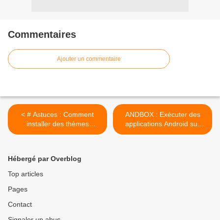
Commentaires
Ajouter un commentaire
< # Astuces : Comment
ANDBOX : Exécuter des
installer des thèmes
applications Android sur
d'icônes sur Linux Mint ou
Linux >
Ubuntu
Hébergé par Overblog
Top articles
Pages
Contact
Signaler un abus