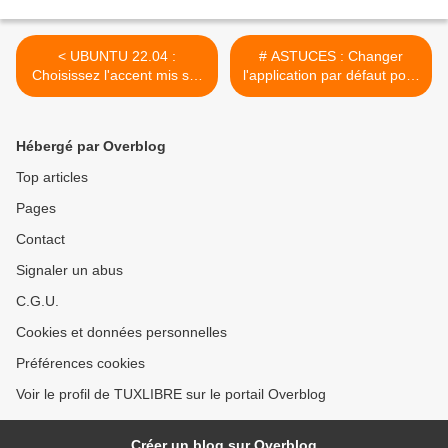
< UBUNTU 22.04 :
# ASTUCES : Changer
Choisissez l'accent mis sur
l'application par défaut pour
les couleurs de répertoires.
un type de fichier sous
LinuxMint >
Hébergé par Overblog
Top articles
Pages
Contact
Signaler un abus
C.G.U.
Cookies et données personnelles
Préférences cookies
Voir le profil de TUXLIBRE sur le portail Overblog
Créer un blog sur Overblog